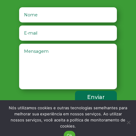
Enviar
Nós utilizamos cookies e outras tecnologias semelhantes para
melhorar sua experiência em nossos serviços. Ao utilizar
nossos serviços, você aceita a política de monitoramento de
cookies.
© 2023 todos os direitos reservados – Ecoviver
Desenvolvimento p45m0 / Design: Thawany
Ok