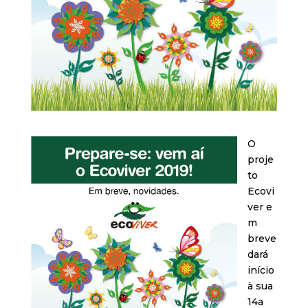
O
proje
to
Ecovi
ver e
m
breve
dará
início
à sua
14a